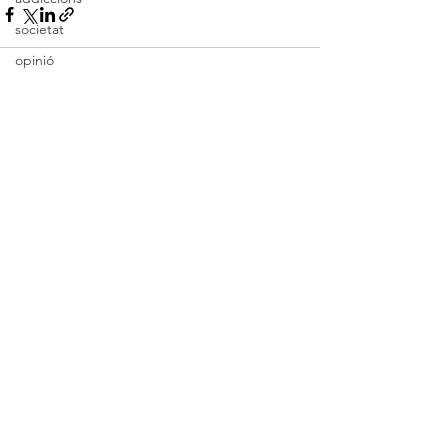
societat
opinió
psicologia educativa
neurociència i educació
Ver todo
Entradas recientes
paternidad
pequeñas historias
brain homeostasis
attention
mental health
cancer
salut
cures pal·liatives
serveis sociosanitaris
inmunoterapia