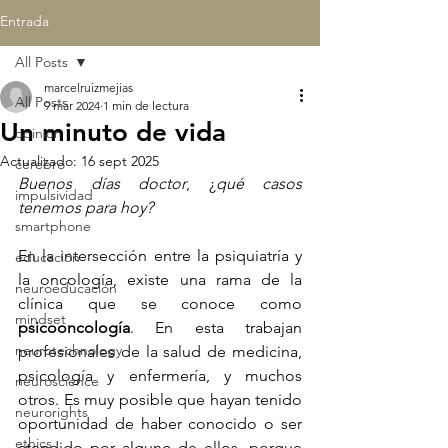
Entrada
All Posts
marcelruizmejias
All Posts
9 mar 2024
1 min de lectura
Un minuto de vida
opinión
Actualizado:
16 sept 2025
cerebro
Buenos días doctor
, ¿
qué casos 
impulsividad
tenemos para hoy?
smartphone
En la intersección entre la psiquiatría y 
educación
la oncología, existe una rama de la 
neuroeducación
clínica que se conoce como 
mindset
psicooncología
. En esta trabajan 
neurotechnology
profesionales de la salud de medicina, 
psicología y enfermería, y muchos 
neuroscience
otros. Es muy posible que hayan tenido 
neurorights
oportunidad de haber conocido o ser 
ethics
atendido por alguno de ellos, porque 