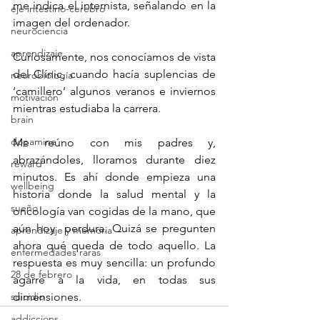
me indica el internista, señalando en la 
eje intestino-cerebro
imagen del ordenador.  
neurociencia
aprendizaje
Curiosamente, nos conocíamos de vista 
del Clínic, cuando hacía suplencias de 
neurobiología
‘camillero’ algunos veranos e inviernos 
motivación
mientras estudiaba la carrera. 
brain
dopamine
Me reúno con mis padres y, 
abrazándoles, lloramos durante diez 
reward
minutos. Es ahí donde empieza una 
wellbeing
historia donde la salud mental y la 
sueño
oncología van cogidas de la mano, que 
aún hoy  perdura. Quizá se pregunten 
aprendizaje y memoria
ahora qué queda de todo aquello. La 
enfermedades raras
respuesta es muy sencilla: un profundo 
28 de febrero
agarre a la vida, en todas sus 
suicidio
dimensiones.
addiccions