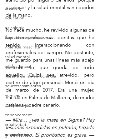
el cáncer y la salud mental van cogidos 
creativity
de la mano.
education
psicologia
No hace mucho, he revivido algunas de 
trajectòries professionals
las experiencias más bonitas que he 
tenido interaccionando con 
violència masclista
profesionales del campo. No obstante, 
salud mental
me guardo para unas líneas más abajo 
adolescencia
describir lo que queda de todo 
aquello. Quizá sea atrevido, pero 
historia de la neurociencia
partiré de algo personal. Murió un día 
neurotransmisores
de marzo de 2017. Era una mujer, 
humans
nacida en Palma de Mallorca, de madre 
catalana y padre canario. 
body secrets
enhancement
— 
Mira… ¿ves la masa en Sigma? Hay 
creatividad
lesiones extendidas en pulmón, hígado 
encarnación
y peritoneo
. 
El pronóstico es grave.
 — 