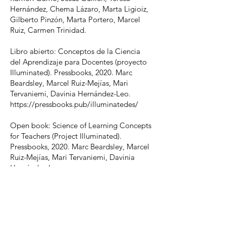
Hernández, Chema Lázaro, Marta Ligioiz,
Gilberto Pinzón, Marta Portero, Marcel
Ruiz, Carmen Trinidad.
Libro abierto: Conceptos de la Ciencia
del Aprendizaje para Docentes (proyecto
Illuminated). Pressbooks, 2020. Marc
Beardsley, Marcel Ruiz-Mejías, Mari
Tervaniemi, Davinia Hernández-Leo.
https://pressbooks.pub/illuminatedes/
Open book: Science of Learning Concepts
for Teachers (Project Illuminated).
Pressbooks, 2020. Marc Beardsley, Marcel
Ruiz-Mejías, Mari Tervaniemi, Davinia
Hernández-Leo.
https://pressbooks.pub/illuminated/
Thesis Dissertation: Oscillations in the
cerebral cortex: mechanisms of control
and alterations in a transgenic model of