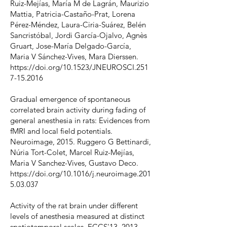
Ruiz-Mejías, María M de Lagrán, Maurizio
Mattia, Patricia-Castaño-Prat, Lorena
Pérez-Méndez, Laura-Ciria-Suárez, Belén
Sancristóbal, Jordi García-Ojalvo, Agnès
Gruart, Jose-María Delgado-García,
Maria V Sánchez-Vives, Mara Dierssen.
https://doi.org/10.1523/JNEUROSCI.251
7-15.2016
Gradual emergence of spontaneous
correlated brain activity during fading of
general anesthesia in rats: Evidences from
fMRI and local field potentials.
Neuroimage, 2015. Ruggero G Bettinardi,
Núria Tort-Colet, Marcel Ruiz-Mejías,
Maria V Sanchez-Vives, Gustavo Deco.
https://doi.org/10.1016/j.neuroimage.201
5.03.037
Activity of the rat brain under different
levels of anesthesia measured at distinct
spatiotemporal scales. ECCS'13, 2013.