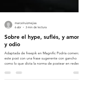
marcelruizmejias
6 abr
3 min de lectura
Sobre el hype, suflés, y amor
y odio
Adaptada de freepik en Magnific Podría comenzar
este post con una frase sugerente con gancho
como lo que dicta la norma de postear en redes
sociales. Pero no lo voy a hacer. Voy a escribir
sobre algo que me duele profundamente ver en
mí y en otras personas. Y encima no voy a dar ni
soluciones ni bibliografía al final. Es muy triste que
podamos estar ante la destrucción masiva de la