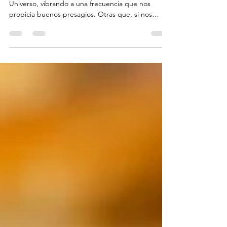
A veces creemos que estamos conectados con el
Universo, vibrando a una frecuencia que nos
propicia buenos presagios. Otras que, si nos
esforzamos debidamente, la vida nos devuelve
bondades. Y otras más, que cuanto más correcto
decidamos en la vida, mejor nos irá. Pero de lo
que prácticamente no se habla es de las
consecuencias que tiene aquello que no
decidimos. Por si fuera poco, algunos mensajes de
la sociedad nos empujan a responsabilizarnos de si
somos felices, de estar p