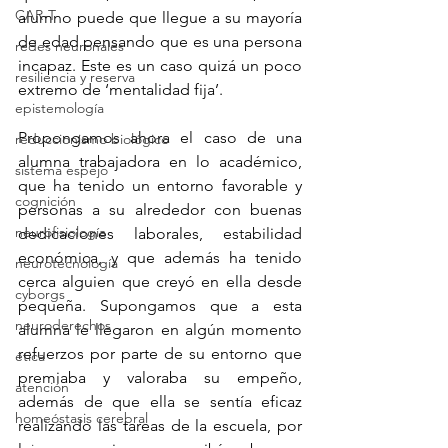
CAR-T
alumno puede que llegue a su mayoría 
de edad pensando que es una persona 
redes neuronales
incapaz. Este es un caso quizá un poco 
resiliencia y reserva
extremo de ‘mentalidad fija’.
epistemología
Propongamos ahora el caso de una 
reduccionismo biológico
alumna trabajadora en lo académico, 
sistema espejo
que ha tenido un entorno favorable y 
cognición
personas a su alrededor con buenas 
neurofisiología
dedicaciones laborales, estabilidad 
económica, y que además ha tenido 
neurotecnología
cerca alguien que creyó en ella desde 
cyborgs
pequeña. Supongamos que a esta 
neuroderechos
alumna le llegaron en algún momento 
refuerzos por parte de su entorno que 
ética
premiaba y valoraba su empeño, 
atención
además de que ella se sentía eficaz 
homeóstasis cerebral
realizando las tareas de la escuela, por 