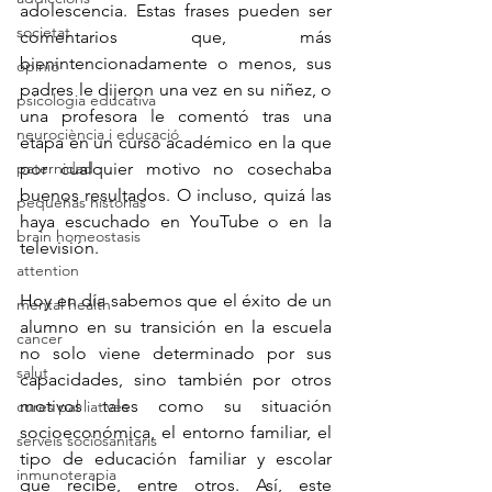
adolescencia. Estas frases pueden ser 
societat
comentarios que, más 
bienintencionadamente o menos, sus 
opinió
padres le dijeron una vez en su niñez, o 
psicologia educativa
una profesora le comentó tras una 
neurociència i educació
etapa en un curso académico en la que 
paternidad
por cualquier motivo no cosechaba 
buenos resultados. O incluso, quizá las 
pequeñas historias
haya escuchado en YouTube o en la 
brain homeostasis
televisión. 
attention
Hoy en día sabemos que el éxito de un 
mental health
alumno en su transición en la escuela 
cancer
no solo viene determinado por sus 
salut
capacidades, sino también por otros 
motivos tales como su situación 
cures pal·liatives
socioeconómica, el entorno familiar, el 
serveis sociosanitaris
tipo de educación familiar y escolar 
inmunoterapia
que recibe, entre otros. Así, este 