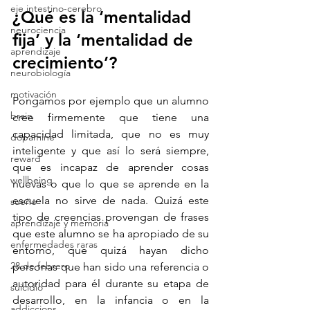
eje intestino-cerebro
¿Qué es la ‘mentalidad 
neurociencia
fija’ y la ‘mentalidad de 
aprendizaje
crecimiento’?
neurobiología
motivación
Pongamos por ejemplo que un alumno 
brain
cree firmemente que tiene una 
capacidad limitada, que no es muy 
dopamine
inteligente y que así lo será siempre, 
reward
que es incapaz de aprender cosas 
wellbeing
nuevas o que lo que se aprende en la 
escuela no sirve de nada. Quizá este 
sueño
tipo de creencias provengan de frases 
aprendizaje y memoria
que este alumno se ha apropiado de su 
enfermedades raras
entorno, que quizá hayan dicho 
28 de febrero
personas que han sido una referencia o 
autoridad para él durante su etapa de 
suicidio
desarrollo, en la infancia o en la 
addiccions