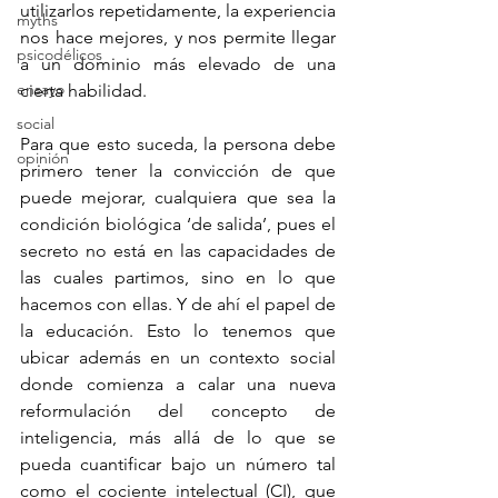
utilizarlos repetidamente, la experiencia 
myths
nos hace mejores, y nos permite llegar 
psicodélicos
a un dominio más elevado de una 
ensayo
cierta habilidad. 
social
Para que esto suceda, la persona debe 
opinión
primero tener la convicción de que 
puede mejorar, cualquiera que sea la 
condición biológica ‘de salida’, pues el 
secreto no está en las capacidades de 
las cuales partimos, sino en lo que 
hacemos con ellas. Y de ahí el papel de 
la educación. Esto lo tenemos que 
ubicar además en un contexto social 
donde comienza a calar una nueva 
reformulación del concepto de 
inteligencia, más allá de lo que se 
pueda cuantificar bajo un número tal 
como el cociente intelectual (CI), que 