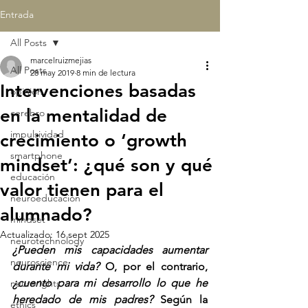
Entrada
All Posts
marcelruizmejias
All Posts
28 may 2019
8 min de lectura
Intervenciones basadas
opinión
en la mentalidad de
cerebro
impulsividad
crecimiento o ‘growth
smartphone
mindset’: ¿qué son y qué
educación
valor tienen para el
neuroeducación
alumnado?
mindset
Actualizado:
16 sept 2025
neurotechnology
¿Pueden mis capacidades aumentar 
neuroscience
durante mi vida? 
O, por el contrario, 
¿cuento para mi desarrollo lo que he 
neurorights
heredado de mis padres?
 Según la 
ethics