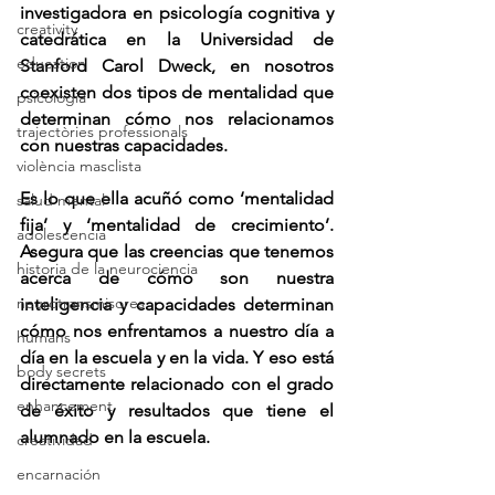
investigadora en psicología cognitiva y 
creativity
catedrática en la Universidad de 
education
Stanford Carol Dweck, en nosotros 
coexisten dos tipos de mentalidad que 
psicologia
determinan cómo nos relacionamos 
trajectòries professionals
con nuestras capacidades. 
violència masclista
Es lo que ella acuñó como ‘mentalidad 
salud mental
fija’ y ‘mentalidad de crecimiento’. 
adolescencia
Asegura que las creencias que tenemos 
historia de la neurociencia
acerca de cómo son nuestra 
neurotransmisores
inteligencia y capacidades determinan 
cómo nos enfrentamos a nuestro día a 
humans
día en la escuela y en la vida. Y eso está 
body secrets
directamente relacionado con el grado 
enhancement
de éxito y resultados que tiene el 
alumnado en la escuela.
creatividad
encarnación