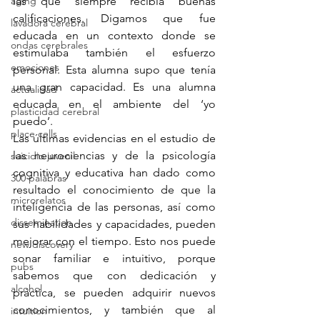
aging
las que siempre recibía buenas 
calificaciones. Digamos que fue 
lavadora cerebral
educada en un contexto donde se 
ondas cerebrales
estimulaba también el esfuerzo 
emociones
personal. Esta alumna supo que tenía 
una gran capacidad. Es una alumna 
actualidad
educada en el ambiente del ‘yo 
plasticidad cerebral
puedo’.
place cells
Las últimas evidencias en el estudio de 
las neurociencias y de la psicología 
suicidio juvenil
cognitiva y educativa han dado como 
300 palabras
resultado el conocimiento de que la 
microrelatos
inteligencia de las personas, así como 
dissemination
sus habilidades y capacidades, pueden 
mejorar con el tiempo. Esto nos puede 
new discovery
sonar familiar e intuitivo, porque 
pubs
sabemos que con dedicación y 
alcohol
práctica, se pueden adquirir nuevos 
conocimientos, y también que al 
intuition