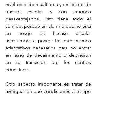
nivel bajo de resultados y en riesgo de 
fracaso escolar, y con entonos 
desaventajados. Esto tiene todo el 
sentido, porque un alumno que no está 
en riesgo de fracaso escolar 
acostumbra a poseer los mecanismos 
adaptativos necesarios para no entrar 
en fases de decaimiento o depresión 
en su transición por los centros 
educativos. 
Otro aspecto importante es tratar de 
averiguar en qué condiciones este tipo 
de procedimientos funcionan mejor, es 
decir, qué contextos favorecen su 
eficacia. Como comenta en su artículo 
Jeni Brunette, este tipo de 
intervenciones tienen más garantías de 
éxito en un ambiente escolar en el que 