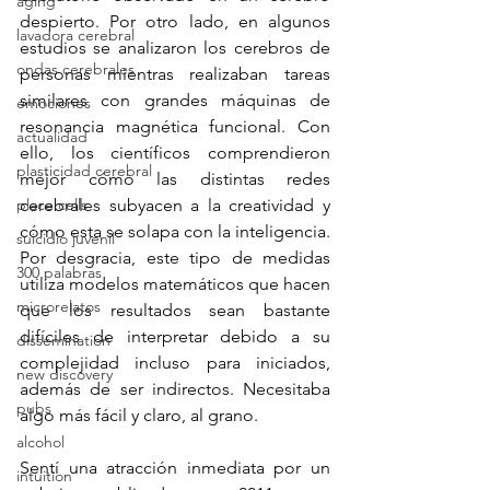
aging
despierto. Por otro lado, en algunos 
lavadora cerebral
estudios se analizaron los cerebros de 
ondas cerebrales
personas mientras realizaban tareas 
similares con grandes máquinas de 
emociones
resonancia magnética funcional. Con 
actualidad
ello, los científicos comprendieron 
plasticidad cerebral
mejor cómo las distintas redes 
place cells
cerebrales subyacen a la creatividad y 
cómo esta se solapa con la inteligencia. 
suicidio juvenil
Por desgracia, este tipo de medidas 
300 palabras
utiliza modelos matemáticos que hacen 
microrelatos
que los resultados sean bastante 
difíciles de interpretar debido a su 
dissemination
complejidad incluso para iniciados, 
new discovery
además de ser indirectos. Necesitaba 
pubs
algo más fácil y claro, al grano.
alcohol
Sentí una atracción inmediata por un 
intuition