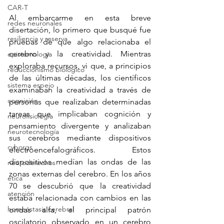
CAR-T
Al embarcarme en esta breve 
redes neuronales
disertación, lo primero que busqué fue 
resiliencia y reserva
pruebas de que algo relacionaba el 
cerebro y la creatividad. Mientras 
epistemología
exploraba recursos, vi que, a principios 
reduccionismo biológico
de las últimas décadas, los científicos 
sistema espejo
examinaban la creatividad a través de 
cognición
personas que realizaban determinadas 
tareas que implicaban cognición y 
neurofisiología
pensamiento divergente y analizaban 
neurotecnología
sus cerebros mediante dispositivos 
cyborgs
electroencefalográficos. Estos 
dispositivos medían las ondas de las 
neuroderechos
zonas externas del cerebro. En los años 
ética
70 se descubrió que la creatividad 
atención
estaba relacionada con cambios en las 
homeóstasis cerebral
ondas alfa, el principal patrón 
oscilatorio observado en un cerebro 