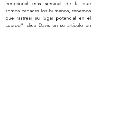
emocional más seminal de la que 
somos capaces los humanos, tenemos 
que rastrear su lugar potencial en el 
cuerpo", dice Davis en su artículo en 
Psychology Today
. Para rastrear algunas 
evidencias sobre la creatividad 
encarnada, os invito a leer el artículo 
completo de Jeffrey Davis, que recoge, 
y convierte las fuentes en cinco ideas y 
expone sus implicaciones. Aquí dejo 
dos ideas que me llamaron 
especialmente la atención:
1. Las emociones son percepciones de 
cambios en el cuerpo. Esta idea desafía 
la apuesta de algunos neurocientíficos 
de que las emociones son cien por 
cien cognitivas <3>
.