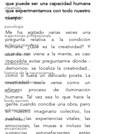
que puede ser una capacidad humana 
creativity
que experimentamos con todo nuestro 
education
cuerpo.
psicologia
Me ha agitado varias veces una 
trajectòries professionals
pregunta relativa a la condición 
violència masclista
humana: ¿Qué es la creatividad? Y 
cuando me viene a la mente, es casi 
salud mental
imposible evitar preguntarme dónde -
adolescencia
demonios- se localiza la creatividad... 
historia de la neurociencia
como si fuera un delicado poeta. La 
neurotransmisores
creatividad suele verse como un 
efímero proceso de iluminación 
humans
humana. Tal vez sea lo que hace la 
body secrets
gente cuando concibe una obra, pero 
enhancement
en nuestro imaginario colectivo, los 
sueños, las experiencias vitales, las 
creatividad
emociones, las musas e incluso las 
encarnación
sustancias estupefacientes están 