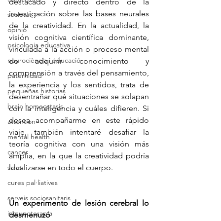
destacado y directo dentro de la 
investigación sobre las bases neurales 
societat
de la creatividad. En la actualidad, la 
opinió
visión cognitiva científica dominante, 
psicologia educativa
vinculada a la acción o proceso mental 
neurociència i educació
de adquirir conocimiento y 
comprensión a través del pensamiento, 
paternidad
la experiencia y los sentidos, trata de 
pequeñas historias
desentrañar qué situaciones se solapan 
brain homeostasis
con la inteligencia y cuáles difieren. Si 
desea acompañarme en este rápido 
attention
viaje, también intentaré desafiar la 
mental health
teoría cognitiva con una visión más 
cancer
amplia, en la que la creatividad podría 
salut
localizarse en todo el cuerpo.
cures pal·liatives
serveis sociosanitaris
Un experimento de lesión cerebral lo 
inmunoterapia
desmenuzó