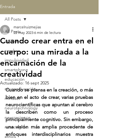
Entrada
All Posts
marcelruizmejias
All Posts
22 may 2023
6 min de lectura
Cuando crear entra en el
opinión
cuerpo: una mirada a la
cerebro
impulsividad
encarnación de la
smartphone
creatividad
educación
Actualizado:
16 sept 2025
neuroeducación
Cuando se piensa en la creación, o más 
bien en el acto de crear, varias pruebas 
mindset
neurocientíficas que apuntan al cerebro 
neurotechnology
la describen como un proceso 
neuroscience
principalmente cognitivo. Sin embargo, 
una visión más amplia procedente de 
neurorights
enfoques interdisciplinarios muestra 
ethics