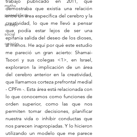
trabajo publicado en 2011, que 
myths
demostraba que existía una relación 
psicodélicos
entre un área específica del cerebro y la 
creatividad, lo que me llevó a pensar 
ensayo
que podía estar lejos de ser una 
social
epifanía salida del deseo de los dioses, 
opinión
al menos. He aquí por qué este estudio 
me pareció un gran acierto: Shamai-
Tsoori y sus colegas <1>, en Israel, 
exploraron la implicación de un área 
del cerebro anterior en la creatividad, 
que llamamos corteza prefrontal medial 
- CPFm -. Esta área está relacionada con 
lo que conocemos como funciones de 
orden superior, como las que nos 
permiten tomar decisiones, planificar 
nuestra vida o inhibir conductas que 
nos parecen inapropiadas. Y lo hicieron 
utilizando un modelo que me parece 