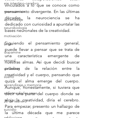
eje intestino-cerebro
vinculados a lo que se conoce como 
neurociencia
pensamiento divergente. En las últimas 
décadas, la neurociencia se ha 
aprendizaje
dedicado con curiosidad a apuntalar las 
neurobiología
bases neuronales de la creatividad. 
motivación
Siguiendo el pensamiento general, 
brain
puede llevar a pensar que se trata de 
dopamine
una característica emergente de 
reward
nuestras almas. Así que decidí buscar 
pruebas de la relación entre la 
wellbeing
creatividad y el cuerpo, pensando que 
sueño
quizá el alma emerge del cuerpo. 
aprendizaje y memoria
Aunque, honestamente, si tuviera que 
enfermedades raras
decir una parte del cuerpo donde se 
aloja la creatividad, diría el cerebro. 
28 de febrero
Para empezar, presento un hallazgo de 
suicidio
la última década que me parece 
addiccions