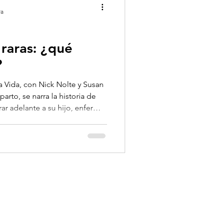
ra
raras: ¿qué
?
la Vida, con Nick Nolte y Susan
arto, se narra la historia de
rar adelante a su hijo, enfermo
e desde los tres años: la
contrar un tratamiento,
n desconocimiento de la