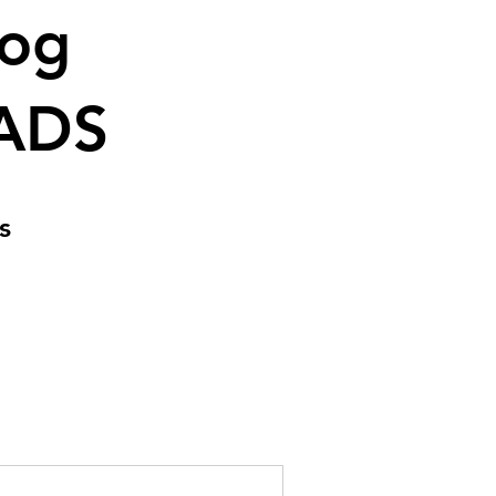
log
ADS
s