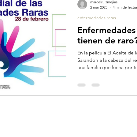
marcelruizmejias
2 mar 2025
4 min de lectu
enfermedades raras
Enfermedades 
tienen de raro
En la película El Aceite de 
Sarandon a la cabeza del rep
una familia que lucha por ti
de una enfermedad muy grav
adenoleucodistrofia. La película llegó a los cines en 1992,
y explicaba su lucha por en
teniendo en cuenta el gra
enfermedad de la época.