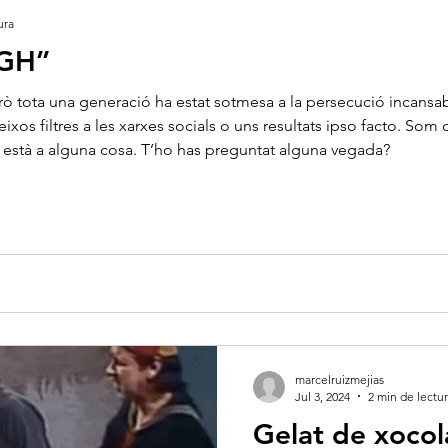
ura
IGH’’
ò tota una generació ha estat sotmesa a la persecució incansab
ixos filtres a les xarxes socials o uns resultats ipso facto. S
està a alguna cosa. T’ho has preguntat alguna vegada?
marcelruizmejias
Jul 3, 2024
2 min de lectu
Gelat de xocol