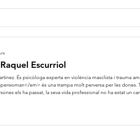
ura
 Raquel Escurriol
Martínez. És psicòloga experta en violència masclista i trauma a
perwoman</em> és una trampa molt perversa per les dones. Té
sones els ha passat, la seva vida professional no ha estat un cam