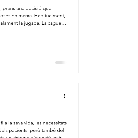
, prens una decisió que
marxa. Habitualment,
 malament la jugada. La cagues.
 a la seva vida, les necessitats
 dels pacients, però també del
ix un sistema d’atenció activat