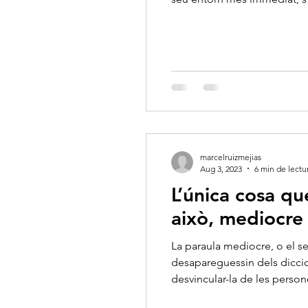
pel servei de salut, a travé
marcelruizmejias
Aug 3, 2023
6 min de lectu
L’única cosa qu
això, mediocre
La paraula mediocre, o el s
desapareguessin dels diccion
desvincular-la de les perso
paguem un preu excessiu pod