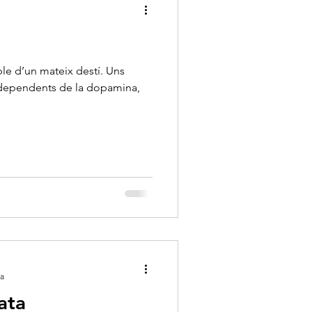
le d’un mateix destí. Uns
om dependents de la dopamina,
ra
ata