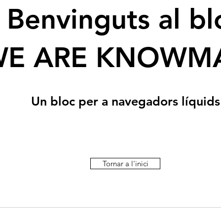
Benvinguts al bl
WE ARE KNOWM
Un bloc per a navegadors líquids
Tornar a l'inici