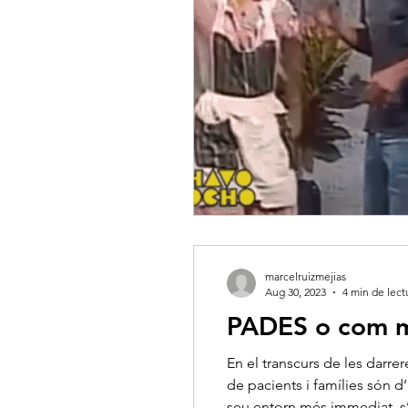
marcelruizmejias
Aug 30, 2023
4 min de lect
PADES o com m
En el transcurs de les darre
de pacients i famílies són d
seu entorn més immediat, s’a