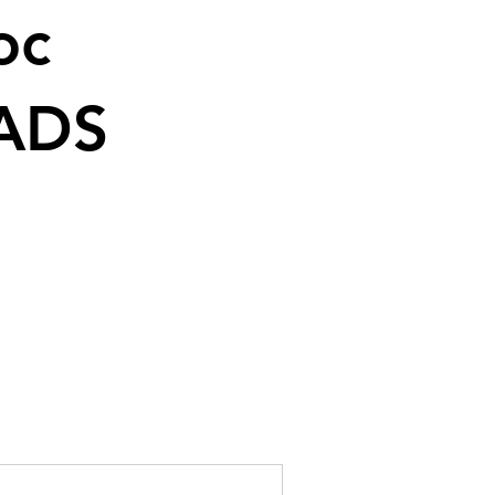
oc
ADS