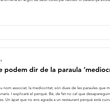
s del metge de capçalera: és el Programa d’Atenció Domi...
ra
e podem dir de la paraula ‘medioc
eu nom associat, la mediocritat, són dues de les paraules que 
aris. I explicaré el perquè. Bé, de fet no cal que desapareguin
nes. Un àpat que no ens agrada a un restaurant perquè està cuin
ria ser una experiència que se situés lluny de l’excel·lència.