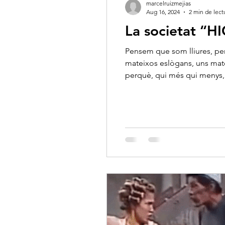
marcelruizmejias
Aug 16, 2024
2 min de lect
La societat ‘‘H
Pensem que som lliures, per
mateixos eslògans, uns mate
perquè, qui més qui menys, 