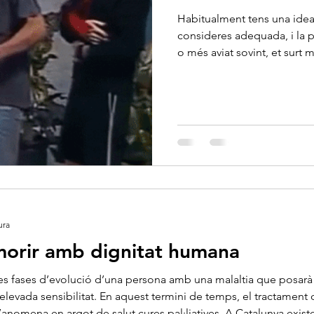
Habitualment tens una idea
consideres adequada, i la poses en 
o més aviat sovint, et surt
L’espifies o embol...
ura
orir amb dignitat humana
res fases d’evolució d’una persona amb una malaltia que posarà fi
’elevada sensibilitat. En aquest termini de temps, el tractament
nomena en argot de salut cures pal·liatives. A Catalunya existe