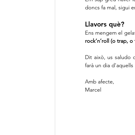
doncs fa mal, sigui e
Llavors què?
Ens mengem el gelat
rock’n’roll (o trap, o
Dit això, us saludo 
farà un dia d’aquells
Amb afecte,
Marcel