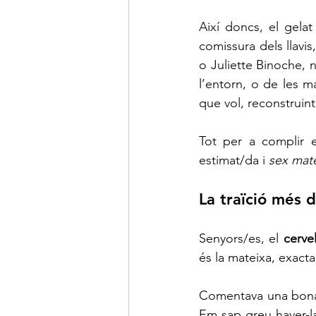
Així doncs, el gelat
comissura dels llavi
o Juliette Binoche, 
l’entorn, o de les m
que vol, reconstruint 
Tot per a complir e
estimat/da i 
sex mat
La traïció més 
Senyors/es, el 
cervel
és la mateixa, exact
Comentava una bona a
Em sap greu haver-la f