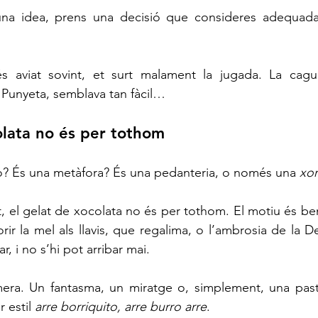
na idea, prens una decisió que consideres adequada,
 aviat sovint, et surt malament la jugada. La cagues
 Punyeta, semblava tan fàcil…
olata no és per tothom
ò? És una metàfora? És una pedanteria, o només una 
xor
t, el gelat de xocolata no és per tothom. El motiu és ben
rir la mel als llavis, que regalima, o l’ambrosia de la D
r, i no s’hi pot arribar mai.
era. Un fantasma, un miratge o, simplement, una pasta
 estil 
arre borriquito, arre burro arre
.