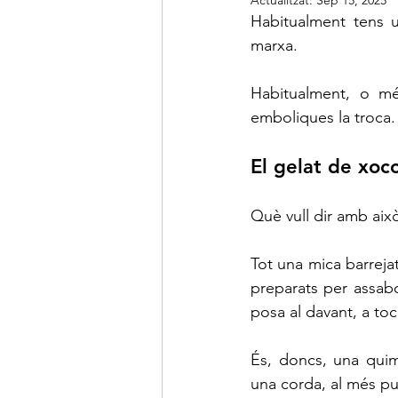
Actualitzat:
Sep 15, 2025
Habitualment tens u
marxa.
Habitualment, o més
emboliques la troca.
El gelat de xoc
Què vull dir amb aix
Tot una mica barreja
preparats per assabo
posa al davant, a toca
És, doncs, una quim
una corda, al més pur