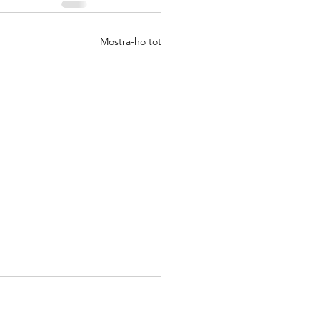
Mostra-ho tot
ica cosa que podem dir
a paraula ‘mediocre’ és