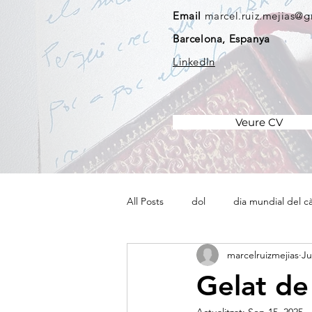
Email
marcel.ruiz.mejias@
Barcelona, Espanya
LinkedIn
Veure CV
All Posts
dol
dia mundial del c
marcelruizmejias
Ju
Gelat de