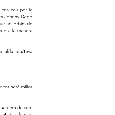
 ens cau per la 
tza Johnny Depp 
que absorbim de 
cep a la manera 
 al/la teu/teva 
 tot serà millor 
quan em deixen. 
lafada a la cara 