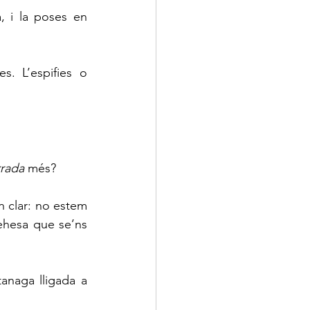
 i la poses en 
. L’espifies o 
rada 
més?
 clar: no estem 
ehesa que se’ns 
naga lligada a 