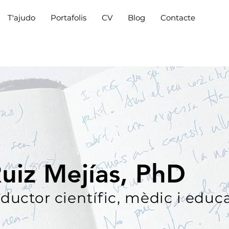
T'ajudo
Portafolis
CV
Blog
Contacte
uiz Mejías, PhD
aductor científic, mèdic i educ