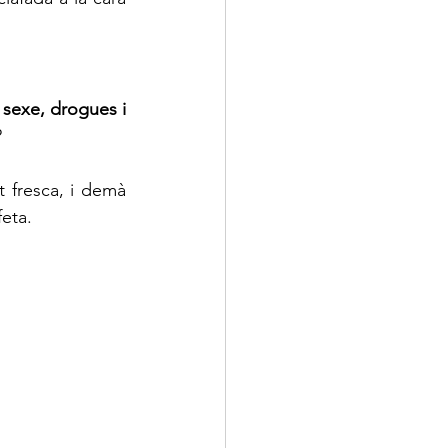
 
sexe, drogues i 
?
 fresca, i demà 
feta.