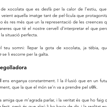
 de xocolata que es desfà per la calor de l’estiu, que
s, veient aquella imatge tant de pel·lícula que protagoni
no és res més que un la representació de les creences 
aneres que té el nostre cervell d’interpretar el que per
la situació perfecta. 
l teu somni: llepar la gota de xocolata, ja tèbia, que
e 
se li escorre per la galta.
degolladora
l
 ens enganya constantment. I la il·lusió que en un futur
ament, que la que el món se’n va a prendre pel s@k.
miga que m’agrada parlar, i la veritat és que ho faig 
erit, però és que algú li ho havia de dir, i la realitat esc