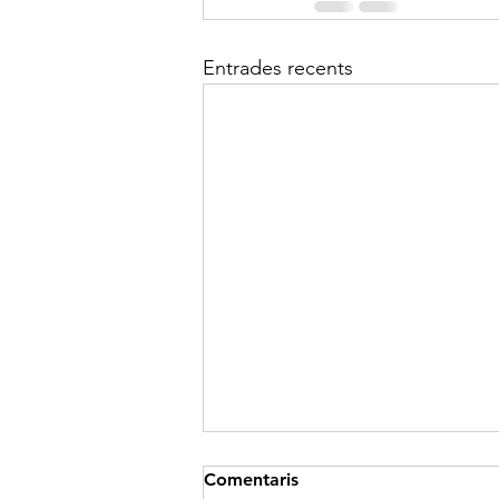
Entrades recents
La societat ‘‘HIGH’’
Comentaris